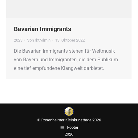
Bavarian Immigrants
2023
Von
rktAdmin
13. Oktober 2022
Die Bavarian Immigrants stehen für Weltmusik
von Bayern und Immigranten, die dem Publikum
eine tief empfundene Klangwelt darbietet.
© Rosenheimer Kleinkunsttage 2026
Footer
2026